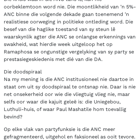
oorbeklemtoon word nie. Die moontlikheid van ’n 5%-
ANC binne die volgende dekade gaan toenemend ’n
realistiese oorweging in politieke ontleding word. Die
besef van die haglike toestand van sy steun lê
waarskynlik agter die ANC se onlangse erkennings van
swakheid, wat hierdie week uitgeloop het op
Ramaphosa se ongunstige vergelyking van sy party se
prestasiegeskiedenis met dié van die DA.
Die doodspiraal
Na my mening is die ANC institusioneel nie daartoe in
staat om uit sy doodspiraal te ontsnap nie. Daar is nie
net onsekerheid oor wie die vliegtuig vlieg nie, maar
selfs oor waar die kajuit geleë is: die Uniegebou,
Luthuli-huis, of waar Paul Mashatile hom toevallig
bevind?
Op elke vlak van partyfunksie is die ANC meer
gefragmenteerd, uitgehol en faksioneel as ooit tevore.