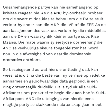
Onsamehangende partye kan nie samehangend op
krisisse reageer nie. As die ANC byvoorbeeld probeer
om die swart middelklas te behou om die DA te stuit,
verloor hy ander aan die MKP, die IVP of die EFF. As dit
aan laasgenoemdes vasklou, verloor hy die middelklas
aan die DA en waarskynlik kleiner partye soos Rise
Mzansi. Die mate waarin sy eertydse oorheersing die
ANC se veelvuldige skeure toegepleister het, word
nou in die afwesigheid van daardie dominansie
dramaties ontbloot.
So bespiegelend as wat hierdie ontleding dalk kan
wees, al is dit na die beste van my vermoë op redelike
aannames en geloofwaardige data gegrond, is een
ding onteenseglik duidelik: Dit is tyd vir alle Suid-
Afrikaners om proaktief te begin dink aan hoe ’n Suid-
Afrika post-ANC die uitdagings van hierdie eens
magtige party se skokkende nalatenskap gaan moet