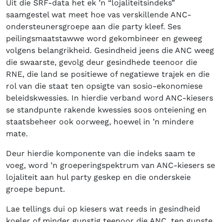
Uit die SRF-data het ek ’n “lojaliteitsindeks”
saamgestel wat meet hoe vas verskillende ANC-
ondersteunersgroepe aan die party kleef. Ses
peilingsmaatstawwe word gekombineer en geweeg
volgens belangrikheid. Gesindheid jeens die ANC weeg
die swaarste, gevolg deur gesindhede teenoor die
RNE, die land se positiewe of negatiewe trajek en die
rol van die staat ten opsigte van sosio-ekonomiese
beleidskwessies. In hierdie verband word ANC-kiesers
se standpunte rakende kwessies soos onteiening en
staatsbeheer ook oorweeg, hoewel in ’n mindere
mate.
Deur hierdie komponente van die indeks saam te
voeg, word ’n groeperingspektrum van ANC-kiesers se
lojaliteit aan hul party geskep en die onderskeie
groepe bepunt.
Lae tellings dui op kiesers wat reeds in gesindheid
koeler of minder gunstig teenoor die ANC, ten gunste