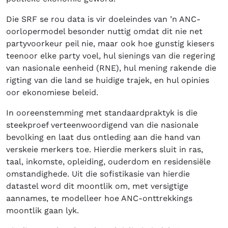
Die SRF se rou data is vir doeleindes van ’n ANC-
oorlopermodel besonder nuttig omdat dit nie net
partyvoorkeur peil nie, maar ook hoe gunstig kiesers
teenoor elke party voel, hul sienings van die regering
van nasionale eenheid (RNE), hul mening rakende die
rigting van die land se huidige trajek, en hul opinies
oor ekonomiese beleid.
In ooreenstemming met standaardpraktyk is die
steekproef verteenwoordigend van die nasionale
bevolking en laat dus ontleding aan die hand van
verskeie merkers toe. Hierdie merkers sluit in ras,
taal, inkomste, opleiding, ouderdom en residensiële
omstandighede. Uit die sofistikasie van hierdie
datastel word dit moontlik om, met versigtige
aannames, te modelleer hoe ANC-onttrekkings
moontlik gaan lyk.