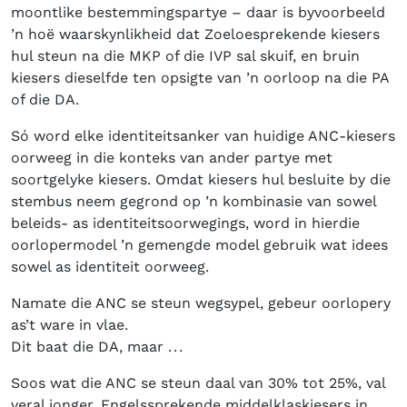
moontlike bestemmingspartye – daar is byvoorbeeld
’n hoë waarskynlikheid dat Zoeloesprekende kiesers
hul steun na die MKP of die IVP sal skuif, en bruin
kiesers dieselfde ten opsigte van ’n oorloop na die PA
of die DA.
Só word elke identiteitsanker van huidige ANC-kiesers
oorweeg in die konteks van ander partye met
soortgelyke kiesers. Omdat kiesers hul besluite by die
stembus neem gegrond op ’n kombinasie van sowel
beleids- as identiteitsoorwegings, word in hierdie
oorlopermodel ’n gemengde model gebruik wat idees
sowel as identiteit oorweeg.
Namate die ANC se steun wegsypel, gebeur oorlopery
as’t ware in vlae.
Dit baat die DA, maar . . .
Soos wat die ANC se steun daal van 30% tot 25%, val
veral jonger, Engelssprekende middelklaskiesers in