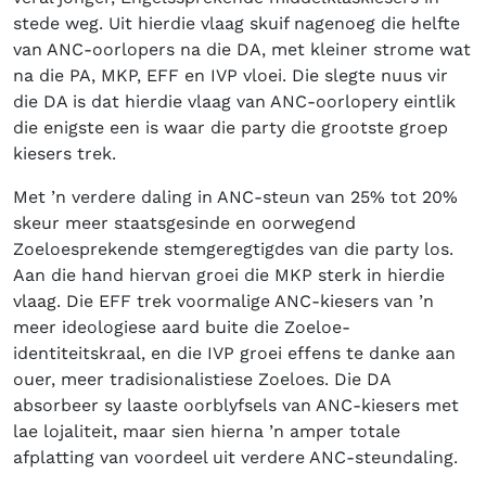
stede weg. Uit hierdie vlaag skuif nagenoeg die helfte
van ANC-oorlopers na die DA, met kleiner strome wat
na die PA, MKP, EFF en IVP vloei. Die slegte nuus vir
die DA is dat hierdie vlaag van ANC-oorlopery eintlik
die enigste een is waar die party die grootste groep
kiesers trek.
Met ’n verdere daling in ANC-steun van 25% tot 20%
skeur meer staatsgesinde en oorwegend
Zoeloesprekende stemgeregtigdes van die party los.
Aan die hand hiervan groei die MKP sterk in hierdie
vlaag. Die EFF trek voormalige ANC-kiesers van ’n
meer ideologiese aard buite die Zoeloe-
identiteitskraal, en die IVP groei effens te danke aan
ouer, meer tradisionalistiese Zoeloes. Die DA
absorbeer sy laaste oorblyfsels van ANC-kiesers met
lae lojaliteit, maar sien hierna ’n amper totale
afplatting van voordeel uit verdere ANC-steundaling.