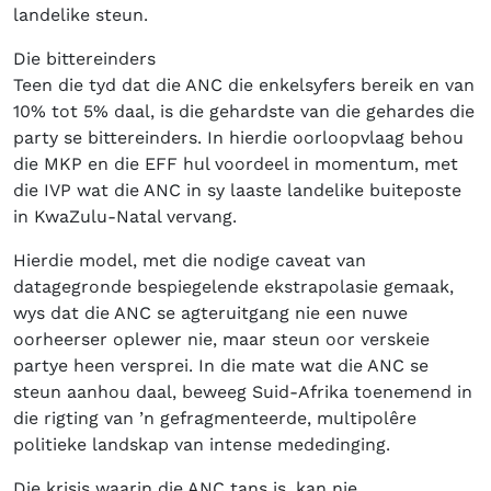
landelike steun.
Die bittereinders
Teen die tyd dat die ANC die enkelsyfers bereik en van
10% tot 5% daal, is die gehardste van die gehardes die
party se bittereinders. In hierdie oorloopvlaag behou
die MKP en die EFF hul voordeel in momentum, met
die IVP wat die ANC in sy laaste landelike buiteposte
in KwaZulu-Natal vervang.
Hierdie model, met die nodige caveat van
datagegronde bespiegelende ekstrapolasie gemaak,
wys dat die ANC se agteruitgang nie een nuwe
oorheerser oplewer nie, maar steun oor verskeie
partye heen versprei. In die mate wat die ANC se
steun aanhou daal, beweeg Suid-Afrika toenemend in
die rigting van ’n gefragmenteerde, multipolêre
politieke landskap van intense mededinging.
Die krisis waarin die ANC tans is, kan nie