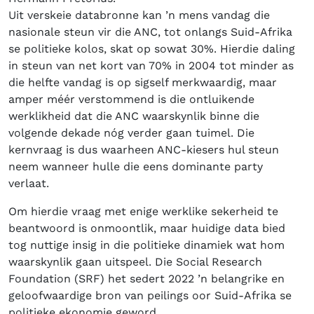
Uit verskeie databronne kan ’n mens vandag die
nasionale steun vir die ANC, tot onlangs Suid-Afrika
se politieke kolos, skat op sowat 30%. Hierdie daling
in steun van net kort van 70% in 2004 tot minder as
die helfte vandag is op sigself merkwaardig, maar
amper méér verstommend is die ontluikende
werklikheid dat die ANC waarskynlik binne die
volgende dekade nóg verder gaan tuimel. Die
kernvraag is dus waarheen ANC-kiesers hul steun
neem wanneer hulle die eens dominante party
verlaat.
Om hierdie vraag met enige werklike sekerheid te
beantwoord is onmoontlik, maar huidige data bied
tog nuttige insig in die politieke dinamiek wat hom
waarskynlik gaan uitspeel. Die Social Research
Foundation (SRF) het sedert 2022 ’n belangrike en
geloofwaardige bron van peilings oor Suid-Afrika se
politieke ekonomie geword.