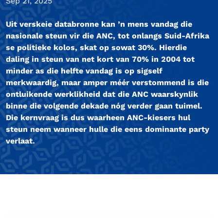
Sep 21, 2025
Uit verskeie databronne kan ’n mens vandag die
nasionale steun vir die ANC, tot onlangs Suid-Afrika
se politieke kolos, skat op sowat 30%. Hierdie
daling in steun van net kort van 70% in 2004 tot
minder as die helfte vandag is op sigself
merkwaardig, maar amper méér verstommend is die
ontluikende werklikheid dat die ANC waarskynlik
binne die volgende dekade nóg verder gaan tuimel.
Die kernvraag is dus waarheen ANC-kiesers hul
steun neem wanneer hulle die eens dominante party
verlaat.