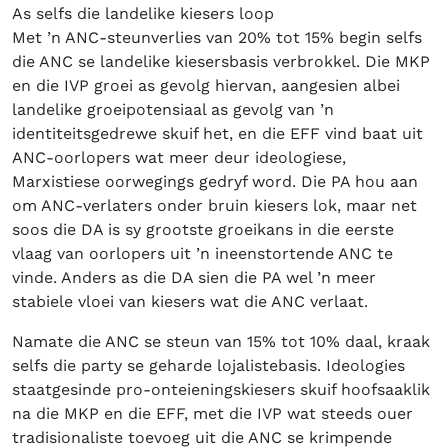
As selfs die landelike kiesers loop
Met ’n ANC-steunverlies van 20% tot 15% begin selfs
die ANC se landelike kiesersbasis verbrokkel. Die MKP
en die IVP groei as gevolg hiervan, aangesien albei
landelike groeipotensiaal as gevolg van ’n
identiteitsgedrewe skuif het, en die EFF vind baat uit
ANC-oorlopers wat meer deur ideologiese,
Marxistiese oorwegings gedryf word. Die PA hou aan
om ANC-verlaters onder bruin kiesers lok, maar net
soos die DA is sy grootste groeikans in die eerste
vlaag van oorlopers uit ’n ineenstortende ANC te
vinde. Anders as die DA sien die PA wel ’n meer
stabiele vloei van kiesers wat die ANC verlaat.
Namate die ANC se steun van 15% tot 10% daal, kraak
selfs die party se geharde lojalistebasis. Ideologies
staatgesinde pro-onteieningskiesers skuif hoofsaaklik
na die MKP en die EFF, met die IVP wat steeds ouer
tradisionaliste toevoeg uit die ANC se krimpende