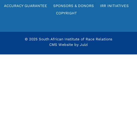
ACCURACY GUARANTEE
SPONSORS & DONORS
IRR INITIATIVES
COPYRIGHT
© 2025 South African Institute of Race Relations
CMS Website by
Juizi