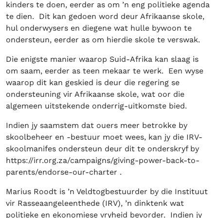
kinders te doen, eerder as om ’n eng politieke agenda
te dien. Dit kan gedoen word deur Afrikaanse skole,
hul onderwysers en diegene wat hulle bywoon te
ondersteun, eerder as om hierdie skole te verswak.
Die enigste manier waarop Suid-Afrika kan slaag is
om saam, eerder as teen mekaar te werk. Een wyse
waarop dit kan geskied is deur die regering se
ondersteuning vir Afrikaanse skole, wat oor die
algemeen uitstekende onderrig-uitkomste bied.
Indien jy saamstem dat ouers meer betrokke by
skoolbeheer en -bestuur moet wees, kan jy die IRV-
skoolmanifes ondersteun deur dit te onderskryf by
https://irr.org.za/campaigns/giving-power-back-to-
parents/endorse-our-charter .
Marius Roodt is ’n Veldtogbestuurder by die Instituut
vir Rasseaangeleenthede (IRV), ’n dinktenk wat
politieke en ekonomiese vryheid bevorder. Indien jy