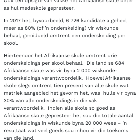
Ook ten opsigte van vakke het Afrikaanse skole beter
as hul medeskole gepresteer.
In 2017 het, byvoorbeeld, 6 726 kandidate algeheel
meer as 80% (of ’n onderskeiding) vir wiskunde
behaal, gemiddeld omtrent een onderskeiding per
skool.
Hierteenoor het Afrikaanse skole omtrent drie
onderskeidings per skool behaal. Die land se 684
Afrikaanse skole was vir byna 2 000 wiskunde-
onderskeidings verantwoordelik. Hoewel Afrikaanse
skole slegs omtrent tien present van alle skole wat
matriek aangebied het gevorm het, was hulle vir byna
30% van alle onderskeidings in die vak
verantwoordelik. Indien alle skole so goed as
Afrikaanse skole gepresteer het sou die totale aantal
onderskeidings in wiskunde byna 20 000 wees – ’n
resultaat wat veel goeds sou inhou vir die toekoms
van die land.