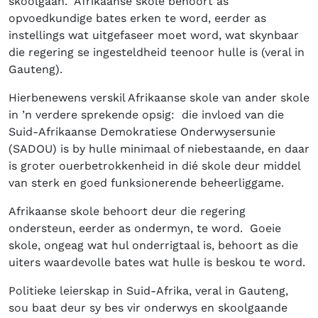
skoolgaan. Afrikaanse skole behoort as
opvoedkundige bates erken te word, eerder as
instellings wat uitgefaseer moet word, wat skynbaar
die regering se ingesteldheid teenoor hulle is (veral in
Gauteng).
Hierbenewens verskil Afrikaanse skole van ander skole
in ’n verdere sprekende opsig: die invloed van die
Suid-Afrikaanse Demokratiese Onderwysersunie
(SADOU) is by hulle minimaal of niebestaande, en daar
is groter ouerbetrokkenheid in dié skole deur middel
van sterk en goed funksionerende beheerliggame.
Afrikaanse skole behoort deur die regering
ondersteun, eerder as ondermyn, te word. Goeie
skole, ongeag wat hul onderrigtaal is, behoort as die
uiters waardevolle bates wat hulle is beskou te word.
Politieke leierskap in Suid-Afrika, veral in Gauteng,
sou baat deur sy bes vir onderwys en skoolgaande