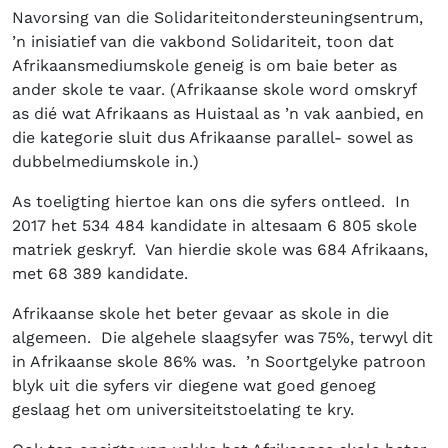
Navorsing van die Solidariteitondersteuningsentrum,
’n inisiatief van die vakbond Solidariteit, toon dat
Afrikaansmediumskole geneig is om baie beter as
ander skole te vaar. (Afrikaanse skole word omskryf
as dié wat Afrikaans as Huistaal as ’n vak aanbied, en
die kategorie sluit dus Afrikaanse parallel- sowel as
dubbelmediumskole in.)
As toeligting hiertoe kan ons die syfers ontleed. In
2017 het 534 484 kandidate in altesaam 6 805 skole
matriek geskryf. Van hierdie skole was 684 Afrikaans,
met 68 389 kandidate.
Afrikaanse skole het beter gevaar as skole in die
algemeen. Die algehele slaagsyfer was 75%, terwyl dit
in Afrikaanse skole 86% was. ’n Soortgelyke patroon
blyk uit die syfers vir diegene wat goed genoeg
geslaag het om universiteitstoelating te kry.