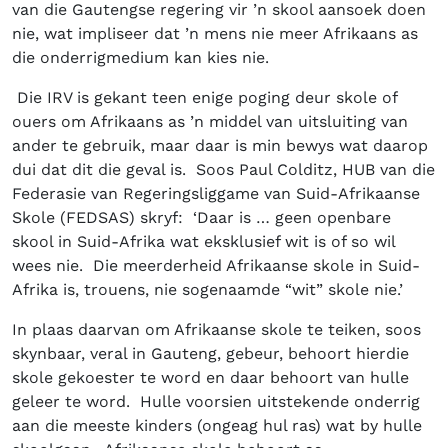
van die Gautengse regering vir ’n skool aansoek doen
nie, wat impliseer dat ’n mens nie meer Afrikaans as
die onderrigmedium kan kies nie.
Die IRV is gekant teen enige poging deur skole of
ouers om Afrikaans as ’n middel van uitsluiting van
ander te gebruik, maar daar is min bewys wat daarop
dui dat dit die geval is. Soos Paul Colditz, HUB van die
Federasie van Regeringsliggame van Suid-Afrikaanse
Skole (FEDSAS) skryf: ‘Daar is … geen openbare
skool in Suid-Afrika wat eksklusief wit is of so wil
wees nie. Die meerderheid Afrikaanse skole in Suid-
Afrika is, trouens, nie sogenaamde “wit” skole nie.’
In plaas daarvan om Afrikaanse skole te teiken, soos
skynbaar, veral in Gauteng, gebeur, behoort hierdie
skole gekoester te word en daar behoort van hulle
geleer te word. Hulle voorsien uitstekende onderrig
aan die meeste kinders (ongeag hul ras) wat by hulle