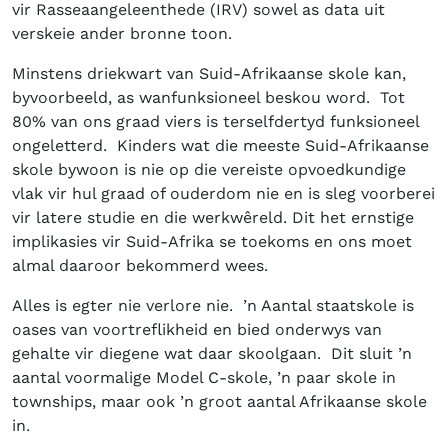
vir Rasseaangeleenthede (IRV) sowel as data uit
verskeie ander bronne toon.
Minstens driekwart van Suid-Afrikaanse skole kan,
byvoorbeeld, as wanfunksioneel beskou word. Tot
80% van ons graad viers is terselfdertyd funksioneel
ongeletterd. Kinders wat die meeste Suid-Afrikaanse
skole bywoon is nie op die vereiste opvoedkundige
vlak vir hul graad of ouderdom nie en is sleg voorberei
vir latere studie en die werkwêreld. Dit het ernstige
implikasies vir Suid-Afrika se toekoms en ons moet
almal daaroor bekommerd wees.
Alles is egter nie verlore nie. ’n Aantal staatskole is
oases van voortreflikheid en bied onderwys van
gehalte vir diegene wat daar skoolgaan. Dit sluit ’n
aantal voormalige Model C-skole, ’n paar skole in
townships, maar ook ’n groot aantal Afrikaanse skole
in.