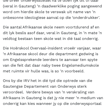
die breër onderwysstelsel na te doen lyk dit of daar
(veral in Gauteng) ’n daadwerklike poging aangewend
word om hierdie skole te verswak uit name van ’n
onbesonne ideologiese aanval op die ‘onderdrukker’.
Die aantal Afrikaanse skole neem voortdurend af en
dit lyk beslis asof daar, veral in Gauteng, in ’n mate ’n
veldtog bestaan teen skole wat in dié taal onderrig.
Die Hoërskool Overvaal-insident vroeër vanjaar, waar
’n Afrikaanse skool deur die department gedwing is
om Engelssprekende leerders te aanvaar ten spyte
van die feit dat daar naby twee Engelsmediumskole
met ruimte vir hulle was, is so ’n voorbeeld.
Ons by die IRV het in dié tyd die optrede van die
Gautengse Departement van Onderwys sterk
veroordeel. Verdere bewys van ’n verskraling van
Afrikaans in Gauteng is dat jy nie meer ’n medium van
onderrig kan kies wanneer jy op die onderwysportaal